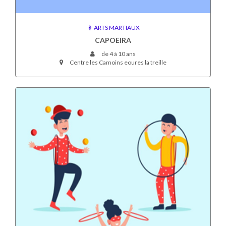
ARTS MARTIAUX
CAPOEIRA
de 4 à 10 ans
Centre les Camoins eoures la treille