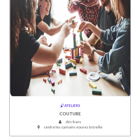
ATELIERS
COUTURE
dès 8 ans
centre les camoins eoures la treille