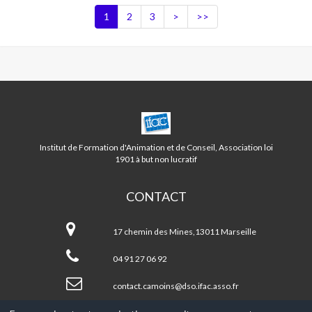
1
2
3
>
>>
CENTRE
CAMOINS/EOURES
LA
Institut de Formation d'Animation et de Conseil, Association loi
TREILLE
1901 à but non lucratif
CONTACT
Centre
CAMOINS/EOURES
17 chemin des Mines,13011 Marseille
LA
TREILLE
04 91 27 06 92
contact.camoins@dso.ifac.asso.fr