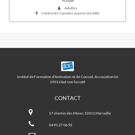
YOGA
Adultes
Centre les Camoins eoures la treille
CENTRE
CAMOINS/EOURES
LA
Institut de Formation d'Animation et de Conseil, Association loi
TREILLE
1901 à but non lucratif
CONTACT
Centre
CAMOINS/EOURES
17 chemin des Mines,13011 Marseille
LA
TREILLE
04 91 27 06 92