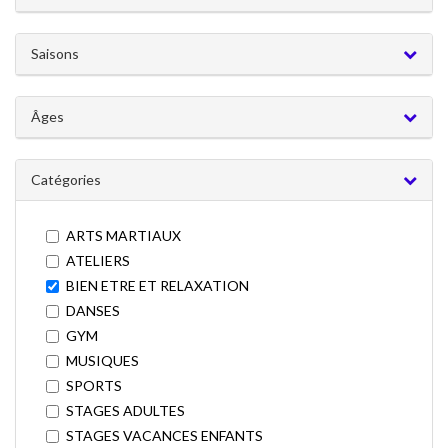
Activités
BIEN ETRE
ET
Saisons
RELAXATION
Âges
Catégories
ARTS MARTIAUX
ATELIERS
BIEN ETRE ET RELAXATION
DANSES
GYM
MUSIQUES
SPORTS
STAGES ADULTES
STAGES VACANCES ENFANTS