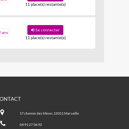
11 place(s) restante(s)
Se connecter
2 ans
11 place(s) restante(s)
ONTACT
ntre
MOINS/EOURES
17 chemin des Mines,13011 Marseille
EILLE
04 91 27 06 92