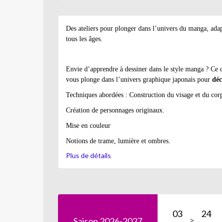
Des ateliers pour plonger dans l’univers du manga, adap
tous les âges.
Envie d’apprendre à dessiner dans le style manga ? Ce 
vous plonge dans l’univers graphique japonais pour
déc
Techniques abordées :
Construction
du visage et du co
Création de personnages originaux.
Mise en couleur
Notions de trame, lumière et ombres.
Plus de détails
Initiation à la narration manga
03
24
Saison 2026-2027