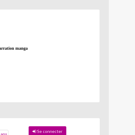
 narration manga
Se connecter
 ans