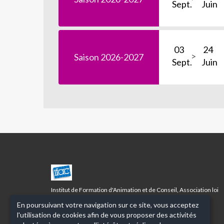
Sept.
Juin
03
24
Saison 2026-2027
Sept.
Juin
CENTRE
CAMOINS/EOURES
LA
Institut de Formation d'Animation et de Conseil, Association loi
TREILLE
1901 à but non lucratif
En poursuivant votre navigation sur ce site, vous acceptez
l'utilisation de cookies afin de vous proposer des activités