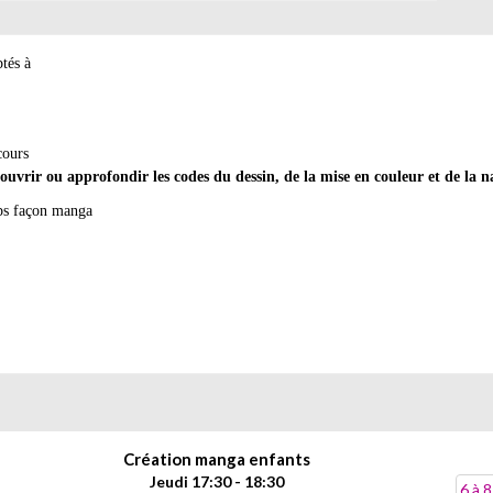
tés à
cours
ouvrir ou approfondir les codes du dessin, de la mise en couleur et de la
rps façon manga
Création manga enfants
Jeudi 17:30 - 18:30
6 à 8