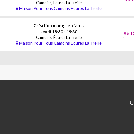
Camoins, Éoures La Treille
Maison Pour Tous Camoins Eoures La Treille
Création manga enfants
Jeudi 18:30 - 19:30
8 à 1
Camoins, Éoures La Treille
Maison Pour Tous Camoins Eoures La Treille
C
Ce
CA
LA
TR