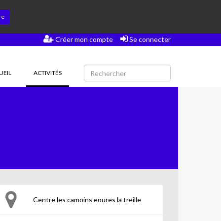
re
Créer mon compte
Se connecter
(CURRENT)
UEIL
ACTIVITÉS
Centre les camoins eoures la treille