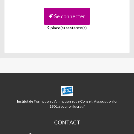
Se connecter
9 place(s) restante(s)
CENTRE
CAMOINS/EOURES
LA
Institut de Formation d'Animation et de Conseil, Association loi
TREILLE
1901 à but non lucratif
CONTACT
Centre