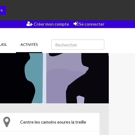
re
Créer mon compte
Se connecter
(CURRENT)
UEIL
ACTIVITÉS
Centre les camoins eoures la treille