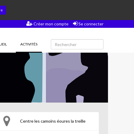
re
Créer mon compte
Se connecter
(CURRENT)
UEIL
ACTIVITÉS
Centre les camoins éoures la treille