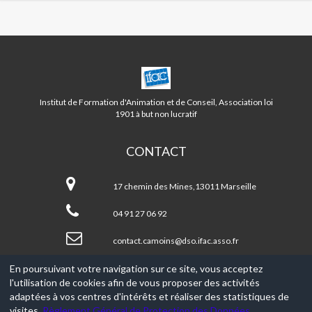
CENTRE
CAMOINS/EOURES
LA
Institut de Formation d'Animation et de Conseil, Association loi
TREILLE
1901 à but non lucratif
CONTACT
Centre
CAMOINS/EOURES
17 chemin des Mines,13011 Marseille
LA
TREILLE
04 91 27 06 92
contact.camoins@dso.ifac.asso.fr
En poursuivant votre navigation sur ce site, vous acceptez
l'utilisation de cookies afin de vous proposer des activités
© 2017-2026, Ce site est propulsé par
Aniapps.fr
adaptées à vos centres d'intérêts et réaliser des statistiques de
visites.
Règlement Général de Protection des Données