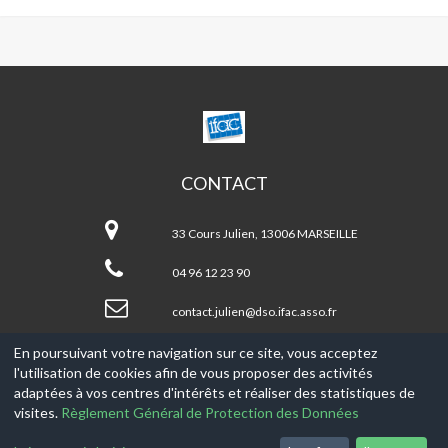
CENTRE
SOCIAL
JULIEN/NOTRE
DAME
CONTACT
DU
Centre
MONT
social
LODI
33 Cours Julien, 13006 MARSEILLE
JULIEN/NOTRE
DAME
04 96 12 23 90
DU
MONT
contact.julien@dso.ifac.asso.fr
LODI
En poursuivant votre navigation sur ce site, vous acceptez
l'utilisation de cookies afin de vous proposer des activités
© 2017-2026, Ce site est propulsé par
Aniapps.fr
adaptées à vos centres d'intérêts et réaliser des statistiques de
visites.
Règlement Général de Protection des Données
CGV
CGU Aniapps