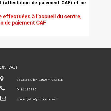
el (attestation de paiement CAF) et ne
 effectuées à l’accueil du centre,
ion de paiement CAF
ONTACT
ntre
cial
33 Cours Julien, 13006 MARSEILLE
LIEN/NOTRE
AME
04 96 12 23 90
U
ONT
contact.julien@dso.ifac.asso.fr
DI