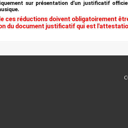
quement sur présentation d’un justificatif offici
musique
.
de ces réductions doivent obligatoirement être
on du document justificatif qui est l'attestat
C
Ce
so
JU
D
D
M
LO