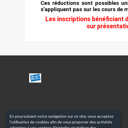
Ces réductions sont possibles uni
s’appliquent pas sur les cours
de 
Les
inscriptions bénéficiant 
sur présentati
CENTRE
SOCIAL
JULIEN/NOTRE
DAME
DU
MONT
LODI
En poursuivant votre navigation sur ce site, vous acceptez
l'utilisation de cookies afin de vous proposer des activités
adaptées à vos centres d'intérêts et réaliser des