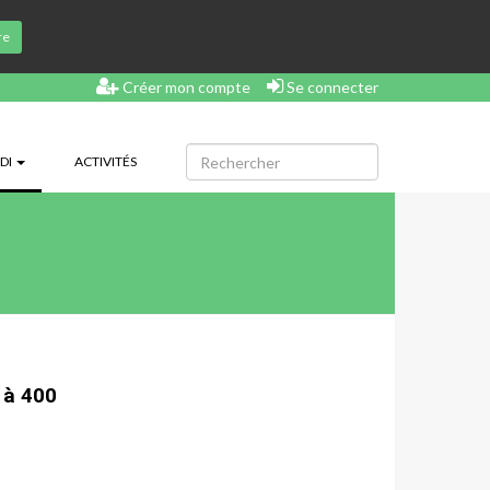
re
Créer mon compte
Se connecter
(CURRENT)
DI
ACTIVITÉS
r à 400