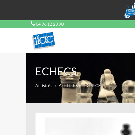
04 96 12 23 90
ECHECS
Activités
ATELIERS
ECHECS