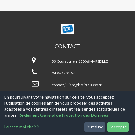
CENTRE
SOCIAL
JULIEN/NOTRE
DAME
CONTACT
DU
Centre
MONT
social
LODI
33 Cours Julien, 13006 MARSEILLE
JULIEN/NOTRE
DAME
04 96 12 23 90
DU
MONT
contact.julien@dso.ifac.asso.fr
LODI
En poursuivant votre navigation sur ce site, vous acceptez
l'utilisation de cookies afin de vous proposer des activités
© 2017-2026, Ce site est propulsé par
Aniapps.fr
adaptées à vos centres d'intérêts et réaliser des statistiques de
visites.
Règlement Général de Protection des Données
CGV
CGU Aniapps
Laissez-moi choisir
Je refuse
J'accepte
RGPD