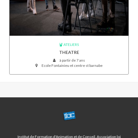
ATELIERS
THEATRE
à partir de 7 ans
Ecole Fontainieu et centre st barnabe
CENTRE
ST
BARNABE/LA
FOURRAGERE
Institut de Formation d'Animation et de Conseil, Association loi