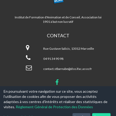
ST
BARNABE/LA
FOURRAGERE
Institut de Formation d'Animation et de Conseil, Association loi
1901 à but non lucratif
CONTACT
Centre
ST
Rue Gustave Salicis, 13012 Marseille
BARNABE/LA
FOURRAGERE
04 91 34 90 98
contact.stbarnabe@dso.ifac.asso.fr
En poursuivant votre navigation sur ce site, vous acceptez
l'utilisation de cookies afin de vous proposer des activités
© 2017-2026, Ce site est propulsé par
Aniapps.fr
adaptées à vos centres d'intérêts et réaliser des statistiques de
visites.
Règlement Général de Protection des Données
CGV
CGU Aniapps