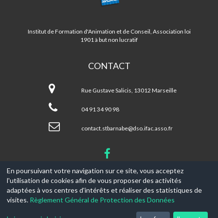
ST
BARNABE/LA
FOURRAGERE
Institut de Formation d'Animation et de Conseil, Association loi
1901 à but non lucratif
CONTACT
Centre
ST
Rue Gustave Salicis, 13012 Marseille
BARNABE/LA
FOURRAGERE
04 91 34 90 98
contact.stbarnabe@dso.ifac.asso.fr
En poursuivant votre navigation sur ce site, vous acceptez
l'utilisation de cookies afin de vous proposer des activités
© 2017-2026, Ce site est propulsé par
Aniapps.fr
adaptées à vos centres d'intérêts et réaliser des statistiques de
visites.
Règlement Général de Protection des Données
CGV
CGU Aniapps