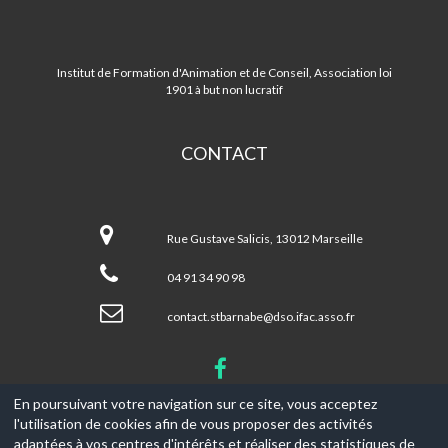
BARNABE/LA
FOURRAGERE
Institut de Formation d'Animation et de Conseil, Association loi
1901 à but non lucratif
CONTACT
Centre
ST
Rue Gustave Salicis, 13012 Marseille
BARNABE/LA
FOURRAGERE
04 91 34 90 98
contact.stbarnabe@dso.ifac.asso.fr
En poursuivant votre navigation sur ce site, vous acceptez
l'utilisation de cookies afin de vous proposer des activités
© 2017-2026, Ce site est propulsé par
Aniapps.fr
adaptées à vos centres d'intérêts et réaliser des statistiques de