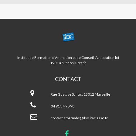
CENTRE
ST
BARNABE/LA
FOURRAGERE
Institut de Formation d'Animation et de Conseil, Association loi
1901 à but non lucratif
CONTACT
Centre
ST
Rue Gustave Salicis, 13012 Marseille
BARNABE/LA
FOURRAGERE
04 91 34 90 98
contact.stbarnabe@dso.ifac.asso.fr