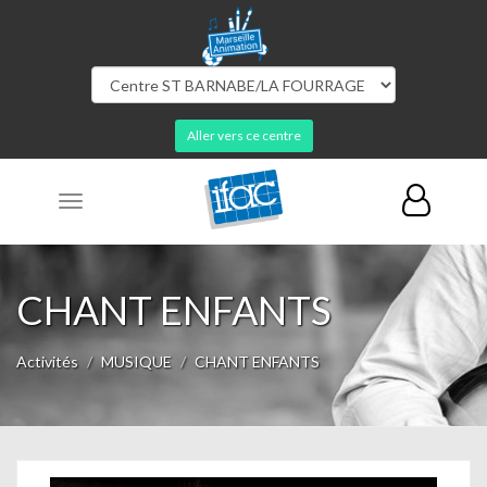
Aller vers ce centre
Toggle
navigation
CHANT ENFANTS
Activités
MUSIQUE
CHANT ENFANTS