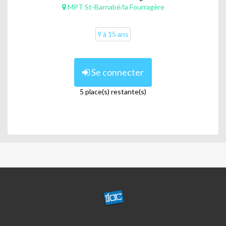
MPT St-Barnabé/la Fourragère
9 à 15 ans
Se connecter
5 place(s) restante(s)
CENTRE
ST
BARNABE/LA
FOURRAGERE