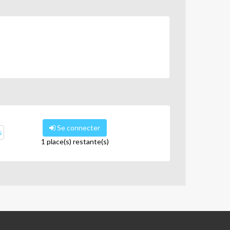
Se connecter
s
1 place(s) restante(s)