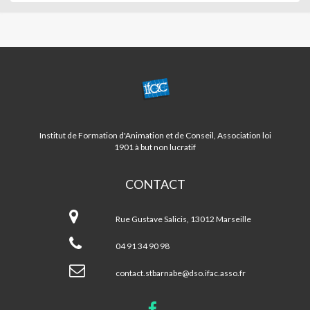
CENTRE
ST
BARNABE/LA
FOURRAGERE
Institut de Formation d'Animation et de Conseil, Association loi
1901 à but non lucratif
CONTACT
Centre
ST
Rue Gustave Salicis, 13012 Marseille
BARNABE/LA
FOURRAGERE
04 91 34 90 98
contact.stbarnabe@dso.ifac.asso.fr