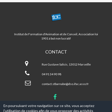
CENTRE
ST
BARNABE/LA
FOURRAGERE
Institut de Formation d'Animation et de Conseil, Association loi
1901 à but non lucratif
CONTACT
Centre
ST
Rue Gustave Salicis, 13012 Marseille
BARNABE/LA
FOURRAGERE
04 91 34 90 98
contact.stbarnabe@dso.ifac.asso.fr
En poursuivant votre navigation sur ce site, vous acceptez
l'utilisation de cookies afin de vous proposer des activités