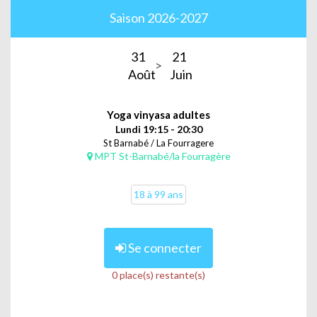
Saison 2026-2027
31
21
Août
Juin
Yoga vinyasa adultes
Lundi 19:15 - 20:30
St Barnabé / La Fourragere
MPT St-Barnabé/la Fourragère
18 à 99 ans
Se connecter
0 place(s) restante(s)