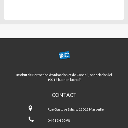
CENTRE
ST
BARNABE/LA
FOURRAGERE
Institut de Formation d'Animation et de Conseil, Association loi
1901 à but non lucratif
CONTACT
Centre
ST
Rue Gustave Salicis, 13012 Marseille
BARNABE/LA
FOURRAGERE
04 91 34 90 98