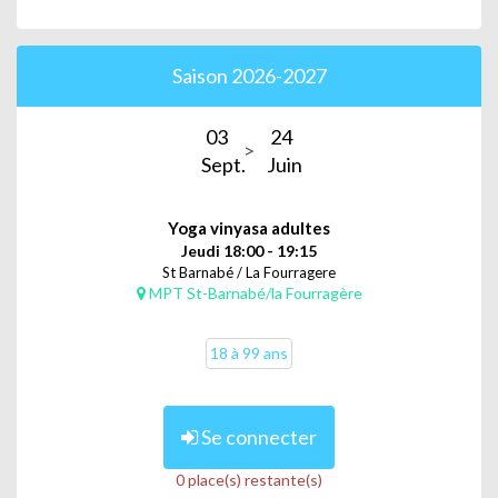
Saison 2026-2027
03
24
Sept.
Juin
Yoga vinyasa adultes
Jeudi 18:00 - 19:15
St Barnabé / La Fourragere
MPT St-Barnabé/la Fourragère
18 à 99 ans
Se connecter
0 place(s) restante(s)