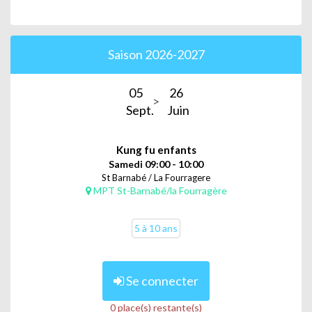
Saison 2026-2027
05
26
Sept.
Juin
Kung fu enfants
Samedi 09:00 - 10:00
St Barnabé / La Fourragere
MPT St-Barnabé/la Fourragère
5 à 10 ans
Se connecter
0 place(s) restante(s)