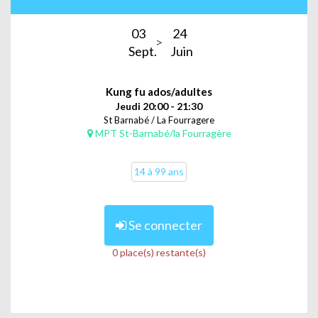
03
24
Sept.
Juin
Kung fu ados/adultes
Jeudi 20:00 - 21:30
St Barnabé / La Fourragere
MPT St-Barnabé/la Fourragère
14 à 99 ans
Se connecter
0 place(s) restante(s)