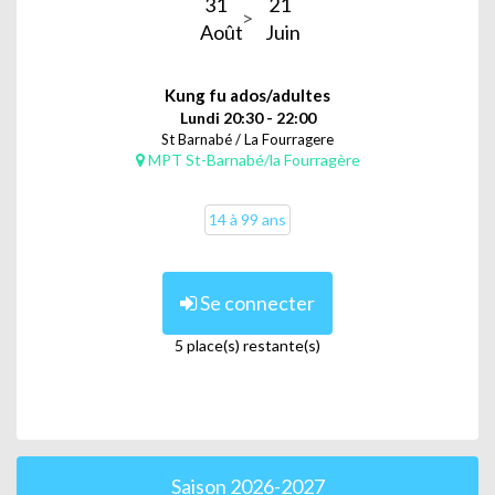
31
21
Août
Juin
Kung fu ados/adultes
Lundi 20:30 - 22:00
St Barnabé / La Fourragere
MPT St-Barnabé/la Fourragère
14 à 99 ans
Se connecter
5 place(s) restante(s)
Saison 2026-2027