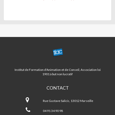
CENTRE
ST
BARNABE/LA
FOURRAGERE
Institut de Formation d'Animation et de Conseil, Association loi
1901 à but non lucratif
CONTACT
Centre
ST
Rue Gustave Salicis, 13012 Marseille
BARNABE/LA
FOURRAGERE
04 91 34 90 98