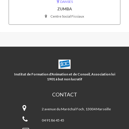
DANSES
ZUMBA
Centre Social Fissiaux
CENTRE
SOCIAL
FISSIAUX/5
Institut de Formation d'Animation et de Conseil, Association loi
AVENUES
1901 à but non lucratif
CONTACT
Centre
social
2 avenue du Maréchal Foch, 13004 Marseille
FISSIAUX/5
AVENUES
04 91 86 45 45