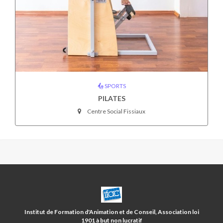
SPORTS
PILATES
Centre Social Fissiaux
CENTRE
SOCIAL
FISSIAUX/5
Institut de Formation d'Animation et de Conseil, Association loi
AVENUES
1901 à but non lucratif