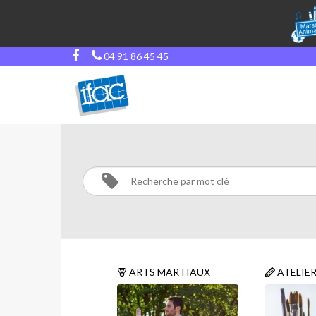
04 91 86 45 45
STAGES
VACANCES
Activités
STAGES
VACANCES
ARTS MARTIAUX
ATELIE