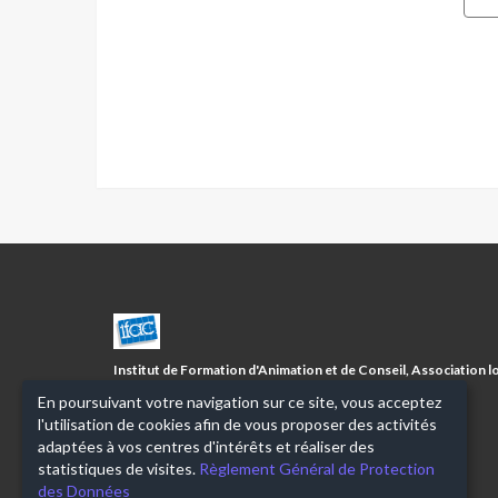
CENTRE
SOCIAL
FISSIAUX/5
Institut de Formation d'Animation et de Conseil, Association lo
AVENUES
1901 à but non lucratif
En poursuivant votre navigation sur ce site, vous acceptez
l'utilisation de cookies afin de vous proposer des activités
adaptées à vos centres d'intérêts et réaliser des
statistiques de visites.
Règlement Général de Protection
des Données