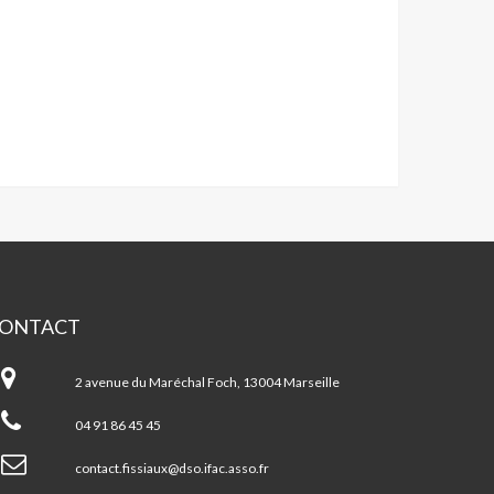
ONTACT
ntre
cial
2 avenue du Maréchal Foch, 13004 Marseille
SSIAUX/5
VENUES
04 91 86 45 45
contact.fissiaux@dso.ifac.asso.fr