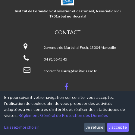
SOCIAL
FISSIAUX/5
Institut de Formation d'Animation et de Conseil, Association loi
AVENUES
1901 à but non lucratif
CONTACT
Centre
social
2 avenue du Maréchal Foch, 13004 Marseille
FISSIAUX/5
AVENUES
04 91 86 45 45
contact.fissiaux@dso.ifac.asso.fr
En poursuivant votre navigation sur ce site, vous acceptez
l'utilisation de cookies afin de vous proposer des activités
© 2017-2026, Ce site est propulsé par
Aniapps.fr
adaptées à vos centres d'intérêts et réaliser des statistiques de
visites.
Règlement Général de Protection des Données
CGV
CGU Aniapps
Laissez-moi choisir
Je refuse
J'accepte
RGPD