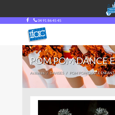
04 91 86 45 45
POM POM DANCE 
Activités
DANSES
POM POM DANCE ENFANT