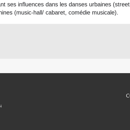
t ses influences dans les danses urbaines (street 
inines (music-hall/ cabaret, comédie musicale).
C
Ce
i
so
FI
A