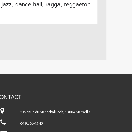
jazz, dance hall, ragga, reggaeton
ONTACT
ntre
cial
2 avenue du Maréchal Foch, 13004 Marseille
SSIAUX/5
VENUES
04 91 86 45 45