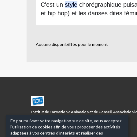
C'est un
style
chorégraphique puisan
et hip hop) et les danses dites fém
Aucune disponibilités pour le moment
CENTRE
SOCIAL
FISSIAUX/5
Institut de Formation d'Animation et de Conseil, Association lo
AVENUES
1901 à but non lucratif
En poursuivant votre navigation sur ce site, vous acceptez
l'utilisation de cookies afin de vous proposer des activités
adaptées à vos centres d'intérêts et réaliser des