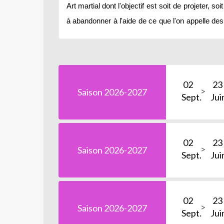
Art martial dont l'objectif
est
soit
de
projeter,
soit
à
abandonner
à
l'aide
de
ce
que
l'on
appelle
des
02
23
Saison 2026-2027
Sept.
Jui
02
23
Saison 2026-2027
Sept.
Jui
02
23
Saison 2026-2027
Sept.
Jui