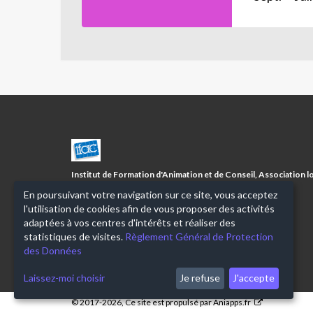
CENTRE
SOCIAL
FISSIAUX/5
Institut de Formation d'Animation et de Conseil, Association lo
AVENUES
1901 à but non lucratif
En poursuivant votre navigation sur ce site, vous acceptez
l'utilisation de cookies afin de vous proposer des activités
adaptées à vos centres d'intérêts et réaliser des
statistiques de visites.
Règlement Général de Protection
des Données
Laissez-moi choisir
Je refuse
J'accepte
© 2017-2026, Ce site est propulsé par
Aniapps.fr