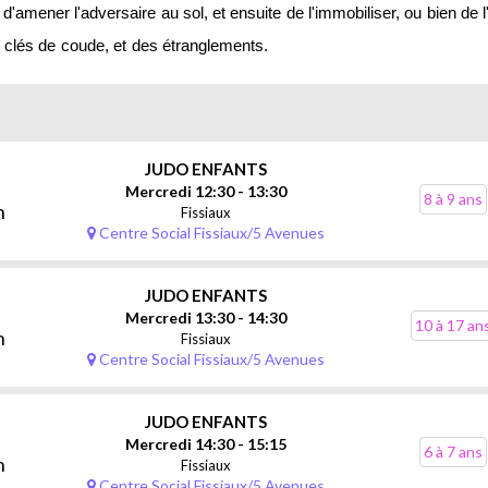
d'amener
l'adversaire
au
sol,
et
ensuite
de
l'immobiliser,
ou
bien
de
clés
de
coude,
et
des
étranglements.
JUDO ENFANTS
Mercredi 12:30 - 13:30
8 à 9 ans
n
Fissiaux
Centre Social Fissiaux/5 Avenues
JUDO ENFANTS
Mercredi 13:30 - 14:30
10 à 17 an
n
Fissiaux
Centre Social Fissiaux/5 Avenues
JUDO ENFANTS
Mercredi 14:30 - 15:15
6 à 7 ans
n
Fissiaux
Centre Social Fissiaux/5 Avenues