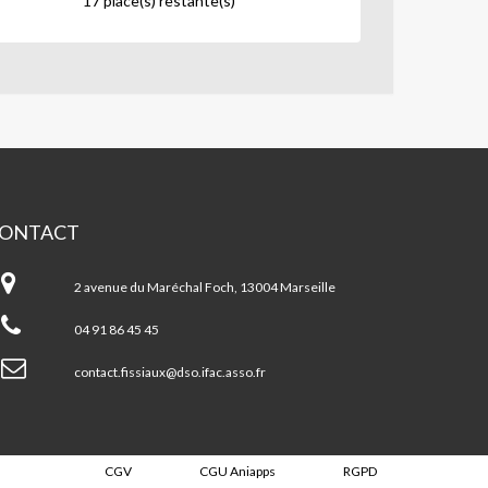
17 place(s) restante(s)
ONTACT
ntre
cial
2 avenue du Maréchal Foch, 13004 Marseille
SSIAUX/5
VENUES
04 91 86 45 45
contact.fissiaux@dso.ifac.asso.fr
CGV
CGU Aniapps
RGPD