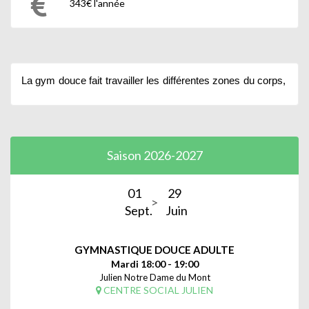
343€ l'année
La
gym
douce
fait
travailler
les
différentes
zones
du
corps,
en
s
Saison 2026-2027
01
29
Sept.
Juin
GYMNASTIQUE DOUCE ADULTE
Mardi 18:00 - 19:00
Julien Notre Dame du Mont
CENTRE SOCIAL JULIEN