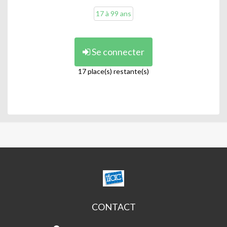
17 à 99 ans
Se connecter
17 place(s) restante(s)
CENTRE
SOCIAL
JULIEN/NOTRE
DAME
CONTACT
DU
Centre
MONT