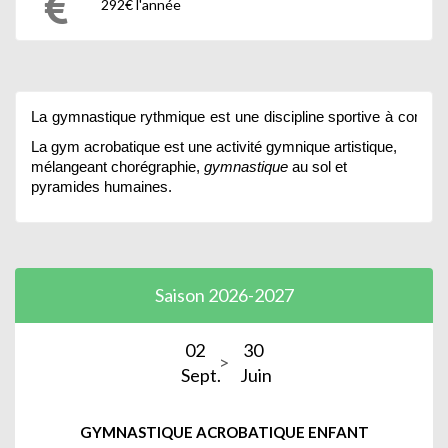
292€ l'année
La
gymnastique
rythmique
est
une
discipline
sportive
à
compos
La gym acrobatique est
une activité gymnique artistique,
mélangeant chorégraphie,
gymnastique
au sol et
pyramides humaines.
Saison 2026-2027
02
30
Sept.
Juin
GYMNASTIQUE ACROBATIQUE ENFANT