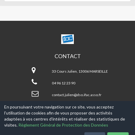
CENTRE
SOCIAL
JULIEN/NOTRE
DAME
CONTACT
DU
Centre
MONT
social
LODI
33 Cours Julien, 13006 MARSEILLE
JULIEN/NOTRE
DAME
04 96 12 23 90
DU
MONT
contact.julien@dso.ifac.asso.fr
LODI
En poursuivant votre navigation sur ce site, vous acceptez
l'utilisation de cookies afin de vous proposer des activités
© 2017-2026, Ce site est propulsé par
Aniapps.fr
adaptées à vos centres d'intérêts et réaliser des statistiques de
visites.
Règlement Général de Protection des Données
CGV
CGU Aniapps