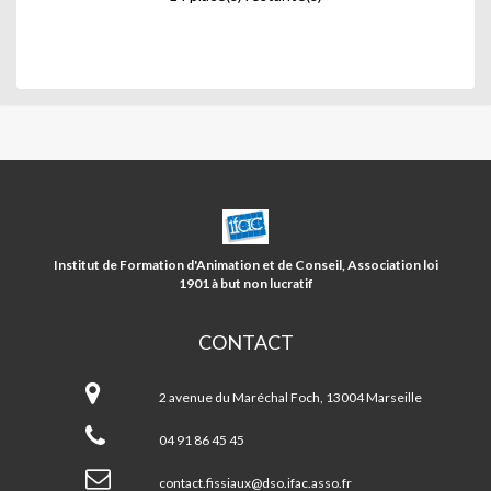
CENTRE
SOCIAL
FISSIAUX/5
Institut de Formation d'Animation et de Conseil, Association loi
AVENUES
1901 à but non lucratif
CONTACT
Centre
social
2 avenue du Maréchal Foch, 13004 Marseille
FISSIAUX/5
AVENUES
04 91 86 45 45
contact.fissiaux@dso.ifac.asso.fr