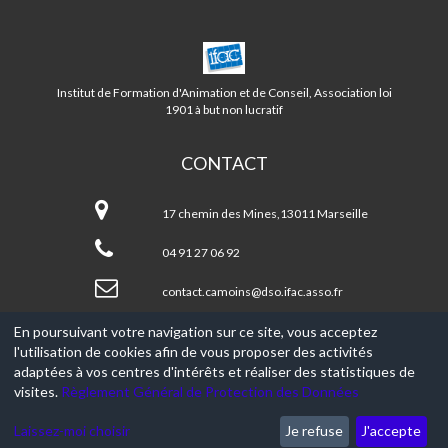
CENTRE
CAMOINS/EOURES
LA
Institut de Formation d'Animation et de Conseil, Association loi
TREILLE
1901 à but non lucratif
CONTACT
Centre
CAMOINS/EOURES
17 chemin des Mines,13011 Marseille
LA
TREILLE
04 91 27 06 92
contact.camoins@dso.ifac.asso.fr
En poursuivant votre navigation sur ce site, vous acceptez
l'utilisation de cookies afin de vous proposer des activités
© 2017-2026, Ce site est propulsé par
Aniapps.fr
adaptées à vos centres d'intérêts et réaliser des statistiques de
visites.
Règlement Général de Protection des Données
CGV
CGU Aniapps
Laissez-moi choisir
Je refuse
J'accepte
RGPD