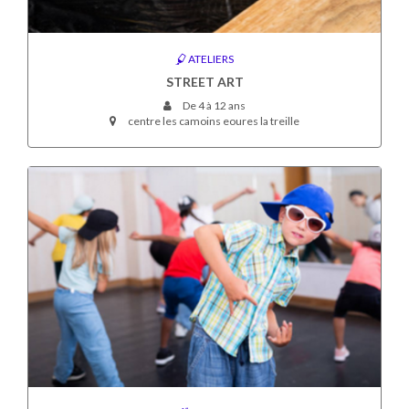
ATELIERS
STREET ART
De 4 à 12 ans
centre les camoins eoures la treille