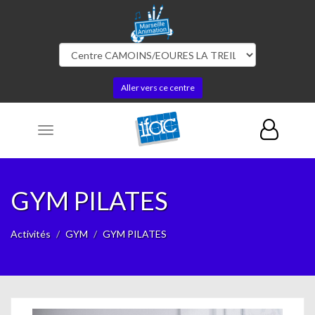
Aller vers ce centre
Toggle
navigation
GYM PILATES
Activités
GYM
GYM PILATES