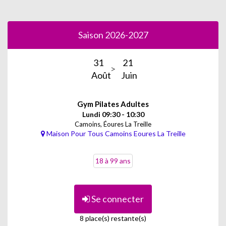
Les bienfaits :
- réduit le stress
Saison 2026-2027
- améliore la posture
- diminue les douleurs du dos et autres douleurs musculo-
31
21
squelétiques
Août
Juin
- renforce le centre du corps (abdominaux, dos, périnée)
- optimise les gestes du quotidien
Gym Pilates Adultes
- améliore la mobilité
Lundi 09:30 - 10:30
- stabilise l'équilibre
Camoins, Éoures La Treille
Maison Pour Tous Camoins Eoures La Treille
- redessine la silhouette
18 à 99 ans
Se connecter
8 place(s) restante(s)