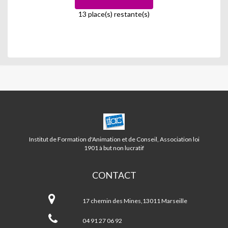
13 place(s) restante(s)
CENTRE
CAMOINS/EOURES
LA
Institut de Formation d'Animation et de Conseil, Association loi
TREILLE
1901 à but non lucratif
CONTACT
Centre
CAMOINS/EOURES
17 chemin des Mines,13011 Marseille
LA
TREILLE
04 91 27 06 92