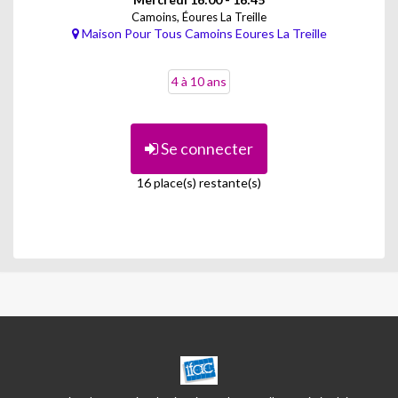
Camoins, Éoures La Treille
Maison Pour Tous Camoins Eoures La Treille
4 à 10 ans
Se connecter
16 place(s) restante(s)
CENTRE
CAMOINS/EOURES
LA