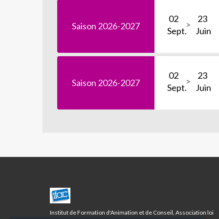
02
23
Saison 2026-2027
Sept.
Juin
02
23
Saison 2026-2027
Sept.
Juin
CENTRE
CAMOINS/EOURES
LA
Institut de Formation d'Animation et de Conseil, Association loi