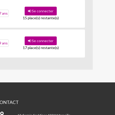
Se connecter
7 ans
15 place(s) restante(s)
Se connecter
9 ans
17 place(s) restante(s)
ONTACT
ntre
MOINS/EOURES