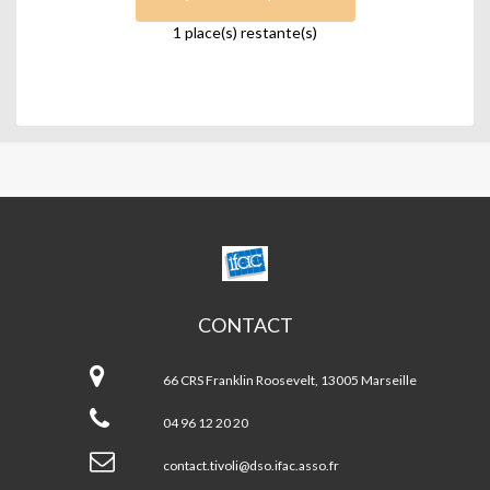
1 place(s) restante(s)
CENTRE
SOCIAL
TIVOLI/
LE
CONTACT
CAMAS
Centre
social
66 CRS Franklin Roosevelt, 13005 Marseille
TIVOLI/
LE
04 96 12 20 20
CAMAS
contact.tivoli@dso.ifac.asso.fr