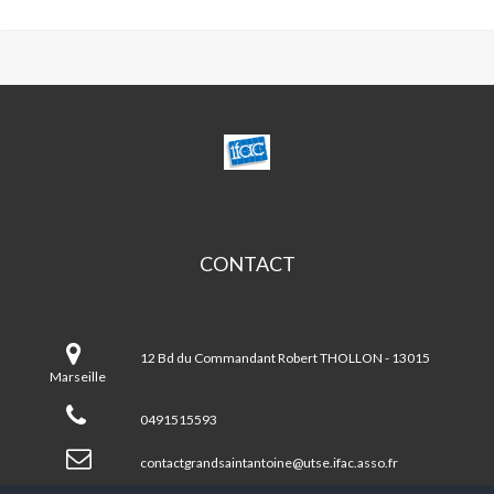
CENTRE
SOCIAL
DU
GRAND
SAINT
ANTOINE
CONTACT
Centre
social
12 Bd du Commandant Robert THOLLON - 13015
DU
Marseille
GRAND
SAINT
0491515593
ANTOINE
contactgrandsaintantoine@utse.ifac.asso.fr