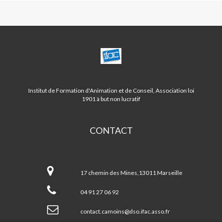
CENTRE
CAMOINS/EOURES
LA
TREILLE
Institut de Formation d'Animation et de Conseil, Association loi
1901 à but non lucratif
CONTACT
Centre
CAMOINS/EOURES
17 chemin des Mines,13011 Marseille
LA
TREILLE
04 91 27 06 92
contact.camoins@dso.ifac.asso.fr