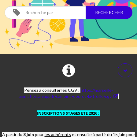
Pensez à consulter les CGV
:
https://marseille-
animation.aniapp.fr/camoins-eoures-la-treille/cgv
INSCRIPTIONS STAGES ETE 2026
:
A partir du
8 juin
pour
les adhérents
et ensuite à partir du 15 juin pour